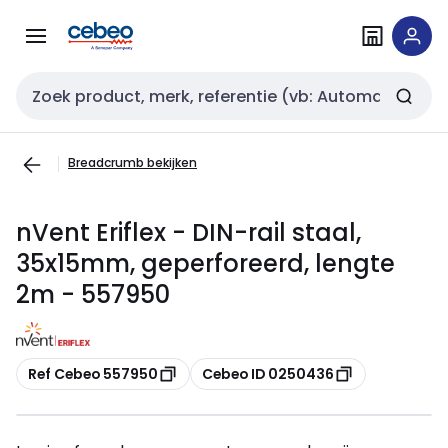
Overslaan
Overslaan
naar
naar
navigatie
inhoud
Zoekveld invoer
Breadcrumb bekijken
nVent Eriflex - DIN-rail staal,
35x15mm, geperforeerd, lengte
2m - 557950
Kopiëren
Kopiëren
Ref Cebeo 557950
Cebeo ID 0250436