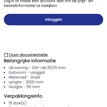
Log in of maak een account aan om de prijs- en
bestelinformatie te bekijken
Inloggen
Toon documentatie
Belangrijke informatie
Uitvoering
-
DIN-rail 35/15 mm
Gatvorm
-
Langgat
Materiaal
-
Staal
Lengte
-
2000
mm
Hoogte
-
35
mm
Verpakkingsinfo
15
stuk(s)