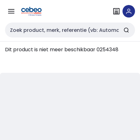
Overslaan
Overslaan
naar
naar
navigatie
inhoud
Zoekveld invoer
Dit product is niet meer beschikbaar
0254348