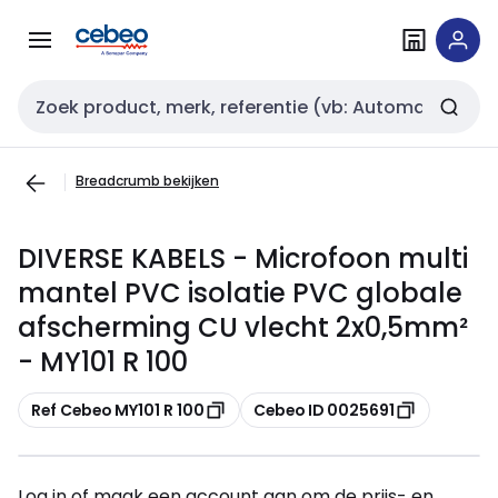
Overslaan
Overslaan
naar
naar
navigatie
inhoud
Zoekveld invoer
Breadcrumb bekijken
DIVERSE KABELS - Microfoon multi
mantel PVC isolatie PVC globale
afscherming CU vlecht 2x0,5mm²
- MY101 R 100
Kopiëren
Kopiëren
Ref Cebeo MY101 R 100
Cebeo ID 0025691
Log in of maak een account aan om de prijs- en