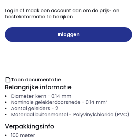
Log in of maak een account aan om de prijs- en
bestelinformatie te bekijken
Inloggen
Toon documentatie
Belangrijke informatie
Diameter kern
-
0.14
mm
Nominale geleiderdoorsnede
-
0.14
mm²
Aantal geleiders
-
2
Materiaal buitenmantel
-
Polyvinylchloride (PVC)
Verpakkingsinfo
100
meter