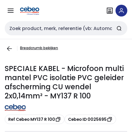
Overslaan
Overslaan
naar
naar
navigatie
inhoud
Zoekveld invoer
Breadcrumb bekijken
SPECIALE KABEL - Microfoon multi
mantel PVC isolatie PVC geleider
afscherming CU wendel
2x0,14mm² - MY137 R 100
Kopiëren
Kopiëren
Ref Cebeo MY137 R 100
Cebeo ID 0025695