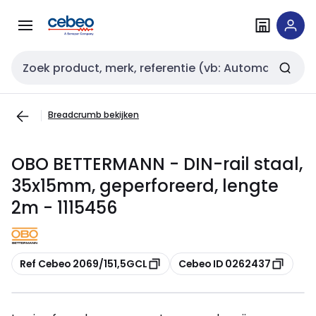
Overslaan
Overslaan
naar
naar
navigatie
inhoud
Zoekveld invoer
Breadcrumb bekijken
OBO BETTERMANN - DIN-rail staal,
35x15mm, geperforeerd, lengte
2m - 1115456
Kopiëren
Kopiëren
Ref Cebeo 2069/151,5GCL
Cebeo ID 0262437