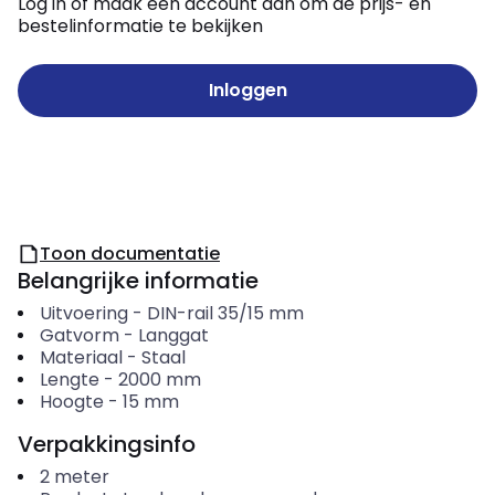
Log in of maak een account aan om de prijs- en
bestelinformatie te bekijken
Inloggen
Toon documentatie
Belangrijke informatie
Uitvoering
-
DIN-rail 35/15 mm
Gatvorm
-
Langgat
Materiaal
-
Staal
Lengte
-
2000
mm
Hoogte
-
15
mm
Verpakkingsinfo
2
meter