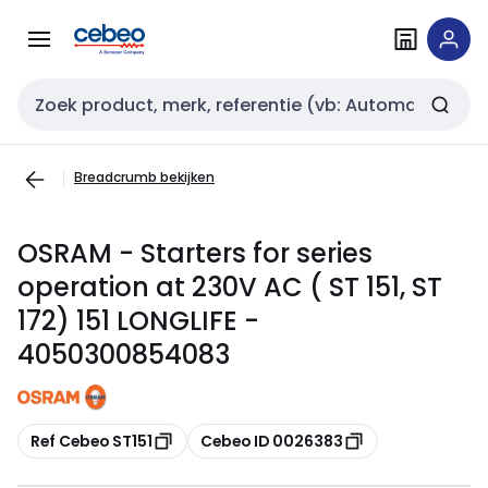
Overslaan
Overslaan
naar
naar
navigatie
inhoud
Zoekveld invoer
Breadcrumb bekijken
OSRAM - Starters for series
operation at 230V AC ( ST 151, ST
172) 151 LONGLIFE -
4050300854083
Kopiëren
Kopiëren
Ref Cebeo ST151
Cebeo ID 0026383