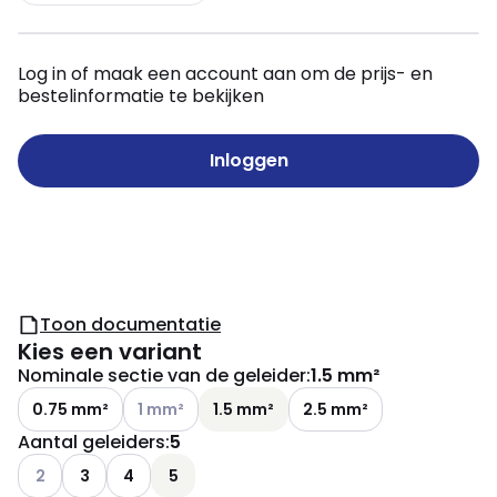
Log in of maak een account aan om de prijs- en
bestelinformatie te bekijken
Inloggen
Toon documentatie
Kies een variant
Nominale sectie van de geleider
:
1.5 mm²
Andere varianten (Huidige combinatie niet mogel
0.75 mm²
1 mm²
1.5 mm²
2.5 mm²
Aantal geleiders
:
5
Andere varianten (Huidige combinatie niet mogelijk)
2
3
4
5