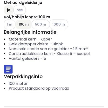
Met aardgeleider
:
ja
Andere varianten (Huidige combinatie niet mogelijk)
ja
nee
Rol/bobijn lengte
:
100 m
Andere varianten (Huidige combinatie niet mogelijk)
Andere varianten (Huidige combinatie niet mo
Andere varianten (Huidige combinat
1 m
100 m
500 m
1000 m
Belangrijke informatie
Materiaal kern
-
Koper
Geleideroppervlakte
-
Blank
Nominale sectie van de geleider
-
1.5
mm²
Constructieklasse kern
-
Klasse 5 = soepel
Aantal geleiders
-
5
Verpakkingsinfo
100
meter
Product standaard op voorraad