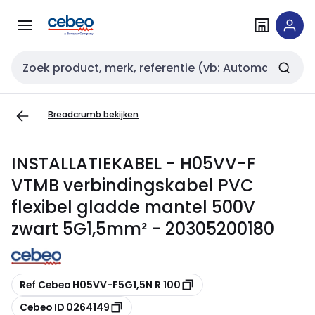
Overslaan
Overslaan
naar
naar
navigatie
inhoud
Zoekveld invoer
Breadcrumb bekijken
INSTALLATIEKABEL - H05VV-F
VTMB verbindingskabel PVC
flexibel gladde mantel 500V
zwart 5G1,5mm² - 20305200180
Kopiëren
Ref Cebeo H05VV-F5G1,5N R 100
Kopiëren
Cebeo ID 0264149