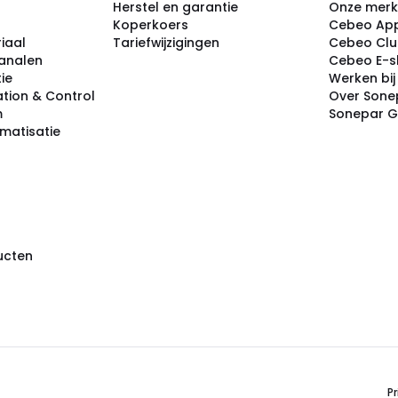
Herstel en garantie
Onze mer
Koperkoers
Cebeo Ap
iaal
Tariefwijzigingen
Cebeo Cl
analen
Cebeo E-
tie
Werken bi
tion & Control
Over Sone
m
Sonepar 
omatisatie
ducten
Pr