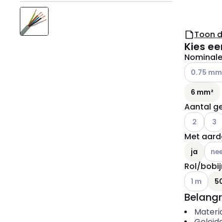
Toon 
Kies ee
Nominale 
Andere var
0.75 mm
6 mm²
Aantal ge
Andere var
Ander
2
3
Met aard
Ander
ja
ne
Rol/bobij
Andere var
1 m
5
Belangr
Materi
Geleid