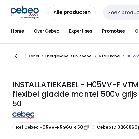
Overslaan
Overslaan
naar
naar
Alle producten
Zoekveld invoer
navigatie
inhoud
Home
Over Cebeo
Expertises
Promoties
O
Kabel
Energiekabel <1KV soepel
VTMB kabel
H05VV-
INSTALLATIEKABEL - H05VV-F VTM
flexibel gladde mantel 500V gr
50
Kopiëren
Kopiëren
Ref Cebeo H05VV-F5G6G R 50
Cebeo ID 0266860