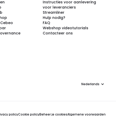
ken
Instructies voor aanlevering
p
voor leveranciers
ub
Streamliner
shop
Hulp nodig?
j Cebeo
FAQ
par
Webshop videotutorials
Governance
Contacteer ons
Taal
ivacy policy
Cookie policy
Beheer je cookies
Algemene voorwaarden