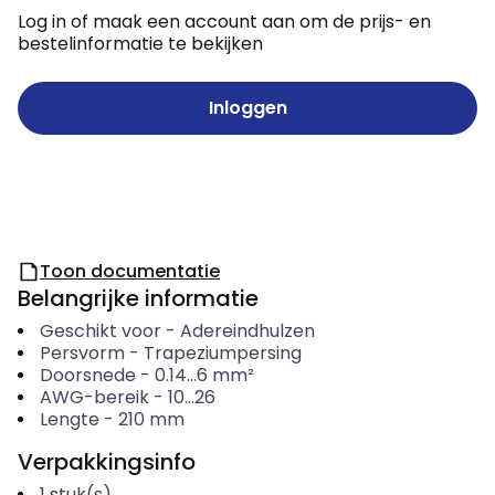
Log in of maak een account aan om de prijs- en
bestelinformatie te bekijken
Inloggen
Toon documentatie
Belangrijke informatie
Geschikt voor
-
Adereindhulzen
Persvorm
-
Trapeziumpersing
Doorsnede
-
0.14...6
mm²
AWG-bereik
-
10...26
Lengte
-
210
mm
Verpakkingsinfo
1
stuk(s)