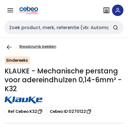
Overslaan
Overslaan
naar
naar
navigatie
inhoud
Zoekveld invoer
Breadcrumb bekijken
Eindereeks
KLAUKE - Mechanische perstang
voor adereindhulzen 0,14-6mm² -
K32
Kopiëren
Kopiëren
Ref Cebeo K32
Cebeo ID 0270122