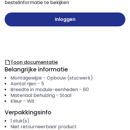
bestelinformatie te bekijken
Inloggen
Toon documentatie
Belangrijke informatie
Montagewijze
-
Opbouw (stucwerk)
Aantal rijen
-
5
Breedte in module-eenheden
-
60
Materiaal behuizing
-
Staal
Kleur
-
Wit
Verpakkingsinfo
1
stuk(s)
Niet retourneerbaar product