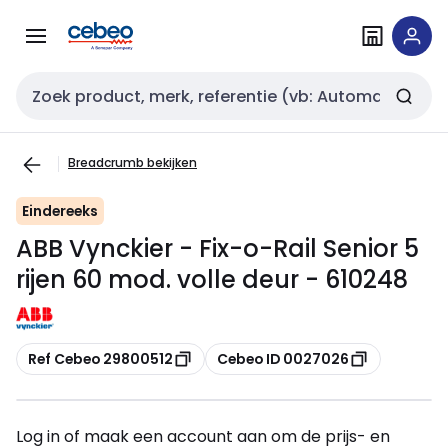
Overslaan
Overslaan
naar
naar
navigatie
inhoud
Zoekveld invoer
Breadcrumb bekijken
Eindereeks
ABB Vynckier - Fix-o-Rail Senior 5
rijen 60 mod. volle deur - 610248
Kopiëren
Kopiëren
Ref Cebeo 29800512
Cebeo ID 0027026
Log in of maak een account aan om de prijs- en