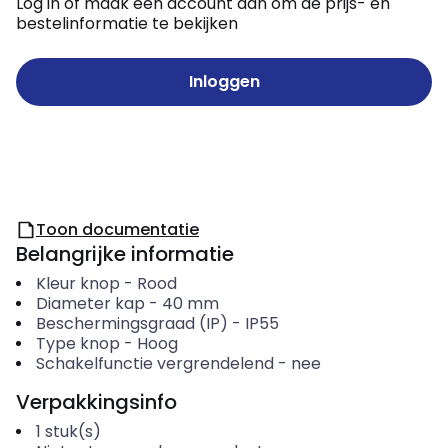
Log in of maak een account aan om de prijs- en
bestelinformatie te bekijken
Inloggen
Toon documentatie
Belangrijke informatie
Kleur knop
-
Rood
Diameter kap
-
40
mm
Beschermingsgraad (IP)
-
IP55
Type knop
-
Hoog
Schakelfunctie vergrendelend
-
nee
Verpakkingsinfo
1
stuk(s)