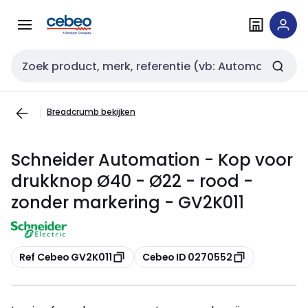
Overslaan
Overslaan
naar
naar
navigatie
inhoud
Zoekveld invoer
Breadcrumb bekijken
Schneider Automation - Kop voor
drukknop Ø40 - Ø22 - rood -
zonder markering - GV2K011
Kopiëren
Kopiëren
Ref Cebeo GV2K011
Cebeo ID 0270552