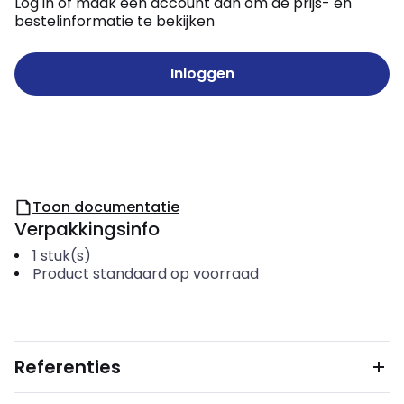
Log in of maak een account aan om de prijs- en
bestelinformatie te bekijken
Inloggen
Toon documentatie
Verpakkingsinfo
1
stuk(s)
Product standaard op voorraad
Referenties