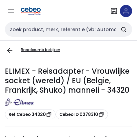
Overslaan
Overslaan
naar
naar
navigatie
inhoud
Zoekveld invoer
Breadcrumb bekijken
ELIMEX - Reisadapter - Vrouwlijke
socket (wereld) / EU (Belgie,
Frankrijk, Shuko) manneli - 34320
Kopiëren
Kopiëren
Ref Cebeo 34320
Cebeo ID 0278310