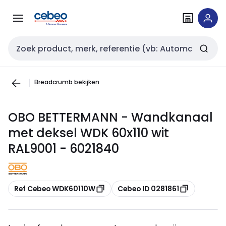
Overslaan
Overslaan
naar
naar
navigatie
inhoud
Zoekveld invoer
Breadcrumb bekijken
OBO BETTERMANN - Wandkanaal
met deksel WDK 60x110 wit
RAL9001 - 6021840
Kopiëren
Kopiëren
Ref Cebeo WDK60110W
Cebeo ID 0281861