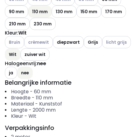
90 mm
110 mm
130 mm
150 mm
170 mm
210 mm
230 mm
Kleur
:
Wit
Andere varianten (Huidige combinatie niet mogelijk)
Andere varianten (Huidige combinatie niet mogelijk)
Andere variante
Bruin
crèmewit
diepzwart
Grijs
licht grijs
Wit
zuiver wit
Halogeenvrij
:
nee
ja
nee
Belangrijke informatie
Hoogte
-
60
mm
Breedte
-
110
mm
Materiaal
-
Kunststof
Lengte
-
2000
mm
Kleur
-
Wit
Verpakkingsinfo
2
meter