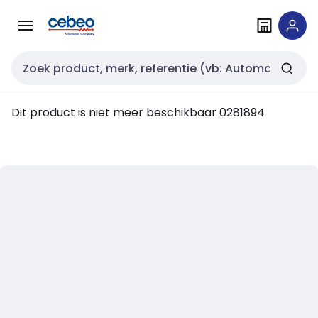
Overslaan
Overslaan
naar
naar
navigatie
inhoud
Zoekveld invoer
Dit product is niet meer beschikbaar
0281894