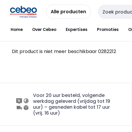
Overslaan
Overslaan
naar
naar
Alle producten
Zoekveld invoer
navigatie
inhoud
Home
Over Cebeo
Expertises
Promoties
O
Dit product is niet meer beschikbaar
0282212
Voor 20 uur besteld, volgende
werkdag geleverd (vrijdag tot 19
uur) – gesneden kabel tot 17 uur
(vrij. 16 uur)