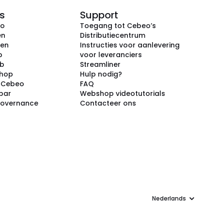
s
Support
eo
Toegang tot Cebeo’s
en
Distributiecentrum
ken
Instructies voor aanlevering
p
voor leveranciers
ub
Streamliner
shop
Hulp nodig?
j Cebeo
FAQ
par
Webshop videotutorials
Governance
Contacteer ons
Taal