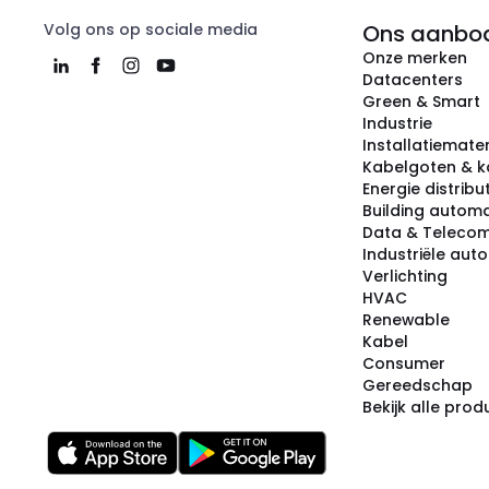
Volg ons op sociale media
Ons aanbo
Onze merken
Datacenters
Green & Smart
Industrie
Installatiemater
Kabelgoten & k
Energie distribu
Building automa
Data & Teleco
Industriële aut
Verlichting
HVAC
Renewable
Kabel
Consumer
Gereedschap
Bekijk alle pro