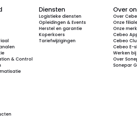
d
Diensten
Over on
Logistieke diensten
Over Ceb
Opleidingen & Events
Onze filial
Herstel en garantie
Onze mer
Koperkoers
Cebeo Ap
iaal
Tariefwijzigingen
Cebeo Cl
analen
Cebeo E-
tie
Werken bi
tion & Control
Over Sone
m
Sonepar 
omatisatie
ducten