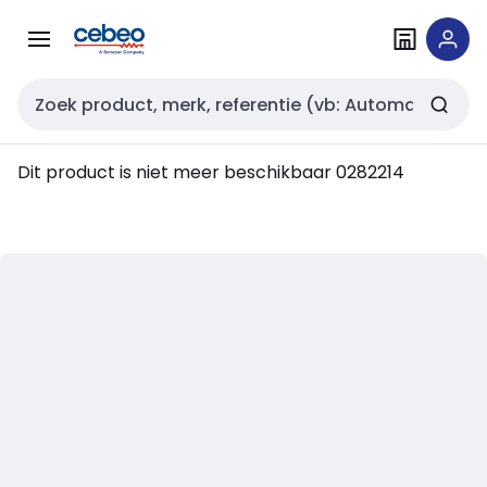
Overslaan
Overslaan
naar
naar
navigatie
inhoud
Zoekveld invoer
Dit product is niet meer beschikbaar
0282214