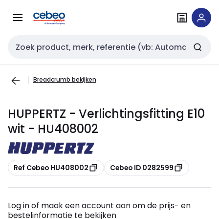
Overslaan
Overslaan
naar
naar
navigatie
inhoud
Zoekveld invoer
Breadcrumb bekijken
HUPPERTZ - Verlichtingsfitting E10
wit - HU408002
Kopiëren
Kopiëren
Ref Cebeo HU408002
Cebeo ID 0282599
Log in of maak een account aan om de prijs- en
bestelinformatie te bekijken