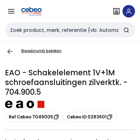
Overslaan
Overslaan
naar
naar
navigatie
inhoud
Zoekveld invoer
Breadcrumb bekijken
EAO - Schakelelement 1V+1M
schroefaansluitingen zilverktk. -
704.900.5
Kopiëren
Kopiëren
Ref Cebeo 7049005
Cebeo ID 0283601