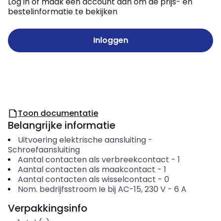
Log in of maak een account aan om de prijs- en
bestelinformatie te bekijken
Inloggen
Toon documentatie
Belangrijke informatie
Uitvoering elektrische aansluiting
-
Schroefaansluiting
Aantal contacten als verbreekcontact
-
1
Aantal contacten als maakcontact
-
1
Aantal contacten als wisselcontact
-
0
Nom. bedrijfsstroom Ie bij AC-15, 230 V
-
6
A
Verpakkingsinfo