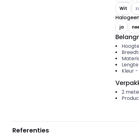
And
Wit
z
Halogeenv
ja
ne
Belangr
Hoogt
Breedt
Materi
Lengte
Kleur
Verpakk
2
mete
Produc
Referenties