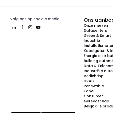
Volg ons op sociale media
Ons aanbo
Onze merken
Datacenters
Green & Smart
Industrie
Installatiemater
Kabelgoten & k
Energie distribu
Building automa
Data & Teleco
Industriële aut
Verlichting
HVAC
Renewable
Kabel
Consumer
Gereedschap
Bekijk alle pro