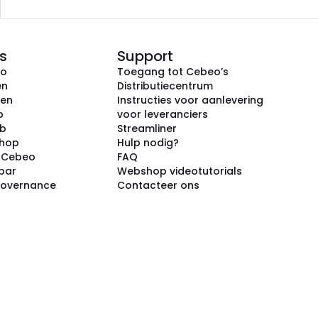
s
Support
eo
Toegang tot Cebeo’s
en
Distributiecentrum
ken
Instructies voor aanlevering
p
voor leveranciers
ub
Streamliner
shop
Hulp nodig?
j Cebeo
FAQ
par
Webshop videotutorials
Governance
Contacteer ons