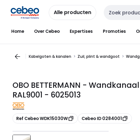
Overslaan
Overslaan
naar
naar
Alle producten
Zoekveld invoer
navigatie
inhoud
Home
Over Cebeo
Expertises
Promoties
O
Kabelgoten & kanalen
Zuil, plint & wandgoot
Wandg
OBO BETTERMANN - Wandkanaal m
RAL9001 - 6025013
Kopiëren
Kopiëren
Ref Cebeo WDK15030W
Cebeo ID 0284001