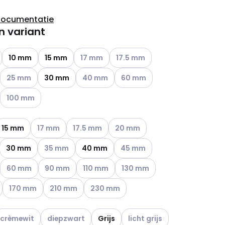
documentatie
n variant
ianten (Huidige combinatie niet mogelijk)
Andere varianten (Huidige combinatie niet 
Andere varianten (Huidige combin
10 mm
15 mm
17 mm
17.5 mm
ianten (Huidige combinatie niet mogelijk)
Andere varianten (Huidige combinatie niet mogelijk)
Andere varianten (Huidige combinatie niet
Andere varianten (Huidige comb
25 mm
30 mm
40 mm
60 mm
ianten (Huidige combinatie niet mogelijk)
Andere varianten (Huidige combinatie niet mogelijk)
100 mm
ianten (Huidige combinatie niet mogelijk)
Andere varianten (Huidige combinatie niet mogelijk)
Andere varianten (Huidige combinatie niet mo
Andere varianten (Huidige combin
15 mm
17 mm
17.5 mm
20 mm
ianten (Huidige combinatie niet mogelijk)
Andere varianten (Huidige combinatie niet mogelijk)
Andere varianten (Huidige comb
30 mm
35 mm
40 mm
45 mm
ianten (Huidige combinatie niet mogelijk)
Andere varianten (Huidige combinatie niet mogelijk)
Andere varianten (Huidige combinatie niet mogelijk)
Andere varianten (Huidige combinatie niet
Andere varianten (Huidige comb
60 mm
90 mm
110 mm
130 mm
ianten (Huidige combinatie niet mogelijk)
Andere varianten (Huidige combinatie niet mogelijk)
Andere varianten (Huidige combinatie niet mogelijk
Andere varianten (Huidige combinatie ni
170 mm
210 mm
230 mm
ndere varianten (Huidige combinatie niet mogelijk)
Andere varianten (Huidige combinatie niet mogelijk)
Andere varianten (Huidige co
crèmewit
diepzwart
Grijs
licht grijs