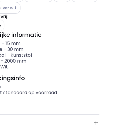
ere varianten (Huidige combinatie niet mogelijk)
uiver wit
rij
:
e
ijke informatie
e
-
15
mm
e
-
30
mm
aal
-
Kunststof
-
2000
mm
-
Wit
ingsinfo
r
t standaard op voorraad