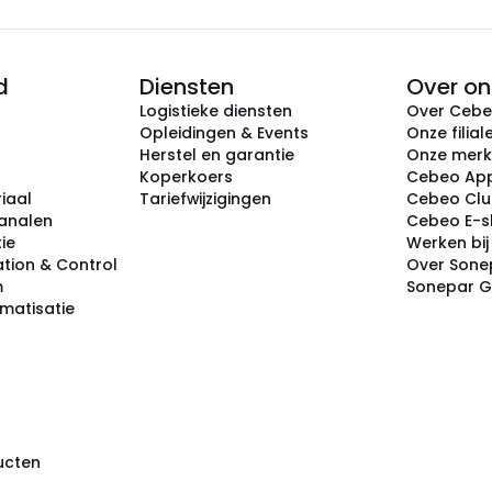
d
Diensten
Over on
Logistieke diensten
Over Ceb
Opleidingen & Events
Onze filial
Herstel en garantie
Onze mer
Koperkoers
Cebeo Ap
iaal
Tariefwijzigingen
Cebeo Cl
analen
Cebeo E-
tie
Werken bi
tion & Control
Over Sone
m
Sonepar 
omatisatie
ducten