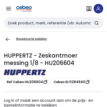
Overslaan
Overslaan
naar
naar
navigatie
inhoud
Zoekveld invoer
Breadcrumb bekijken
HUPPERTZ - Zeskantmoer
messing 1/8 - HU206604
Kopiëren
Kopiëren
Ref Cebeo HU206604
Cebeo ID 0284940
Log in of maak een account aan om de prijs- en
bestelinformatie te bekijken