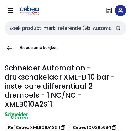
Overslaan
Overslaan
naar
naar
navigatie
inhoud
Zoekveld invoer
Breadcrumb bekijken
Schneider Automation -
drukschakelaar XML-B 10 bar -
instelbare differentiaal 2
drempels - 1 NO/NC -
XMLB010A2S11
Kopiëren
Kopiëren
Ref Cebeo XMLB010A2S11
Cebeo ID 0285694