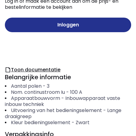
Log in of maak een account aan om de prijs- en
bestelinformatie te bekijken
Inloggen
Toon documentatie
Belangrijke informatie
Aantal polen
-
3
Nom. continustroom Iu
-
100
A
Apparaatbouwvorm
-
Inbouwapparaat vaste
inbouw techniek
Uitvoering van het bedieningselement
-
Lange
draaigreep
Kleur bedieningselement
-
Zwart
Verpakkingsinfo