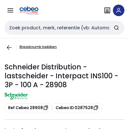
Overslaan
Overslaan
naar
naar
navigatie
inhoud
Zoekveld invoer
Breadcrumb bekijken
Schneider Distribution -
lastscheider - Interpact INS100 -
3P - 100 A - 28908
Kopiëren
Kopiëren
Ref Cebeo 28908
Cebeo ID 0287528