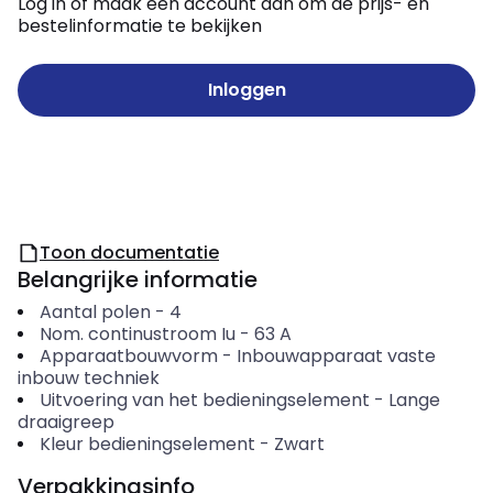
Log in of maak een account aan om de prijs- en
bestelinformatie te bekijken
Inloggen
Toon documentatie
Belangrijke informatie
Aantal polen
-
4
Nom. continustroom Iu
-
63
A
Apparaatbouwvorm
-
Inbouwapparaat vaste
inbouw techniek
Uitvoering van het bedieningselement
-
Lange
draaigreep
Kleur bedieningselement
-
Zwart
Verpakkingsinfo