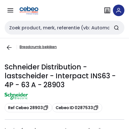
Overslaan
Overslaan
naar
naar
navigatie
inhoud
Zoekveld invoer
Breadcrumb bekijken
Schneider Distribution -
lastscheider - Interpact INS63 -
4P - 63 A - 28903
Kopiëren
Kopiëren
Ref Cebeo 28903
Cebeo ID 0287533