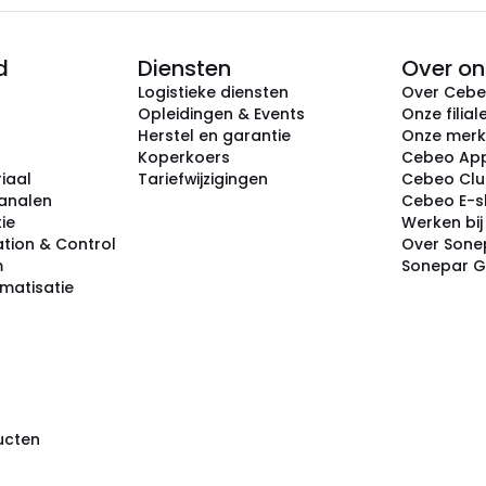
d
Diensten
Over on
Logistieke diensten
Over Ceb
Opleidingen & Events
Onze filial
Herstel en garantie
Onze mer
Koperkoers
Cebeo Ap
iaal
Tariefwijzigingen
Cebeo Cl
analen
Cebeo E-
tie
Werken bi
tion & Control
Over Sone
m
Sonepar 
omatisatie
ducten