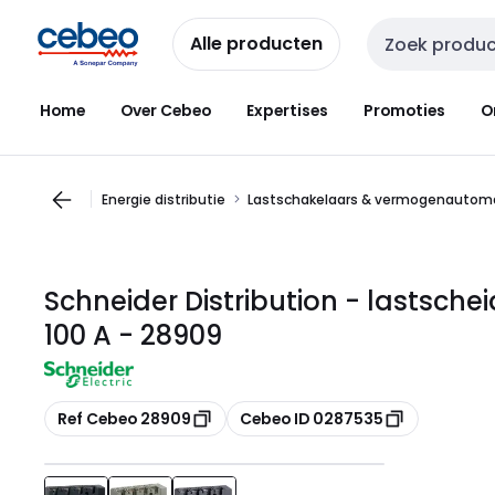
Overslaan
Overslaan
naar
naar
Alle producten
Zoekveld invoer
navigatie
inhoud
Home
Over Cebeo
Expertises
Promoties
O
Energie distributie
Lastschakelaars & vermogenautom
Schneider Distribution - lastschei
100 A - 28909
Kopiëren
Kopiëren
Ref Cebeo 28909
Cebeo ID 0287535