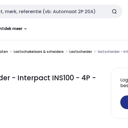
ntdek meer
aten
Lastschakelaars & scheiders
Lastscheider
lastscheider - In
der - Interpact INS100 - 4P -
Log
bes