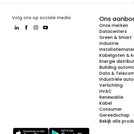
Volg ons op sociale media
Ons aanbo
Onze merken
Datacenters
Green & Smart
Industrie
Installatiemater
Kabelgoten & k
Energie distribu
Building automa
Data & Teleco
Industriële aut
Verlichting
HVAC
Renewable
Kabel
Consumer
Gereedschap
Bekijk alle pro