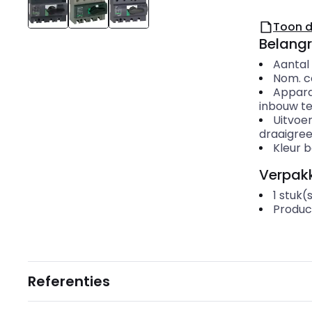
Toon 
Belangr
Aantal
Nom. c
Appar
inbouw t
Uitvoe
draaigre
Kleur 
Verpakk
1
stuk(
Produc
Referenties