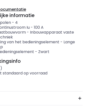
documentatie
ijke informatie
 polen
-
4
ontinustroom Iu
-
100
A
aatbouwvorm
-
Inbouwapparaat vaste
echniek
ring van het bedieningselement
-
Lange
ep
bedieningselement
-
Zwart
ingsinfo
s)
t standaard op voorraad