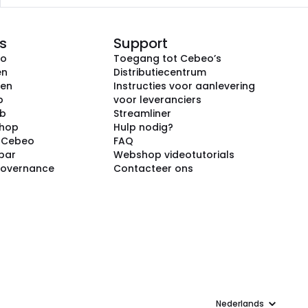
s
Support
eo
Toegang tot Cebeo’s
en
Distributiecentrum
ken
Instructies voor aanlevering
p
voor leveranciers
ub
Streamliner
shop
Hulp nodig?
j Cebeo
FAQ
par
Webshop videotutorials
Governance
Contacteer ons