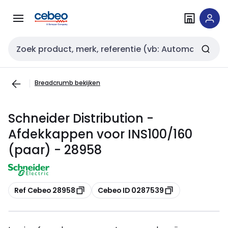
Overslaan
Overslaan
naar
naar
navigatie
inhoud
Zoekveld invoer
Breadcrumb bekijken
Schneider Distribution -
Afdekkappen voor INS100/160
(paar) - 28958
Kopiëren
Kopiëren
Ref Cebeo 28958
Cebeo ID 0287539