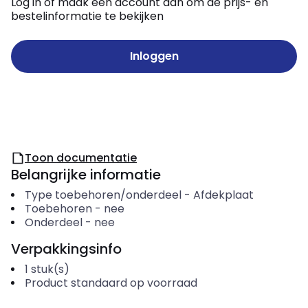
Log in of maak een account aan om de prijs- en
bestelinformatie te bekijken
Inloggen
Toon documentatie
Belangrijke informatie
Type toebehoren/onderdeel
-
Afdekplaat
Toebehoren
-
nee
Onderdeel
-
nee
Verpakkingsinfo
1
stuk(s)
Product standaard op voorraad