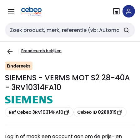
Overslaan
Overslaan
naar
naar
navigatie
inhoud
Zoekveld invoer
Breadcrumb bekijken
Eindereeks
SIEMENS - VERMS MOT S2 28-40A
- 3RV10314FA10
Kopiëren
Kopiëren
Ref Cebeo 3RV10314FA10
Cebeo ID 0288819
Log in of maak een account aan om de prijs- en