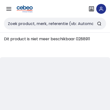
Overslaan
Overslaan
naar
naar
navigatie
inhoud
Zoekveld invoer
Dit product is niet meer beschikbaar
0288911