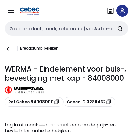
Overslaan
Overslaan
naar
naar
navigatie
inhoud
Zoekveld invoer
Breadcrumb bekijken
WERMA - Eindelement voor buis-,
bevestiging met kap - 84008000
Kopiëren
Kopiëren
Ref Cebeo 84008000
Cebeo ID 0289432
Log in of maak een account aan om de prijs- en
bestelinformatie te bekijken