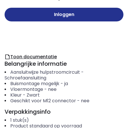
Inloggen
Toon documentatie
Belangrijke informatie
Aansluitwijze hulpstroomcircuit
-
Schroefaansluiting
Buismontage mogelijk
-
ja
Vloermontage
-
nee
Kleur
-
Zwart
Geschikt voor M12 connector
-
nee
Verpakkingsinfo
1
stuk(s)
Product standaard op voorraad