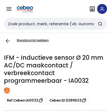
Overslaan
Overslaan
naar
naar
navigatie
inhoud
Zoekveld invoer
Breadcrumb bekijken
IFM - Inductieve sensor Ø 20 mm
AC/DC maakcontact /
verbreekcontact
programmeerbaar - IA0032
Kopiëren
Kopiëren
Ref Cebeo IA0032
Cebeo ID 0289623