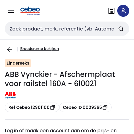
Overslaan
Overslaan
naar
naar
navigatie
inhoud
Zoekveld invoer
Breadcrumb bekijken
Eindereeks
ABB Vynckier - Afschermplaat
voor railstel 160A - 610021
Kopiëren
Kopiëren
Ref Cebeo 12901100
Cebeo ID 0029365
Log in of maak een account aan om de prijs- en