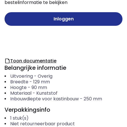
bestelinformatie te bekijken
Inloggen
Toon documentatie
Belangrijke informatie
Uitvoering
-
Overig
Breedte
-
129
mm
Hoogte
-
90
mm
Materiaal
-
Kunststof
Inbouwdiepte voor kastinbouw
-
250
mm
Verpakkingsinfo
1
stuk(s)
Niet retourneerbaar product