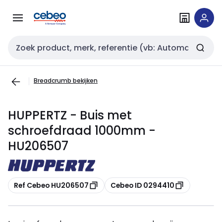
Overslaan
Overslaan
naar
naar
navigatie
inhoud
Zoekveld invoer
Breadcrumb bekijken
HUPPERTZ - Buis met
schroefdraad 1000mm -
HU206507
Kopiëren
Kopiëren
Ref Cebeo HU206507
Cebeo ID 0294410