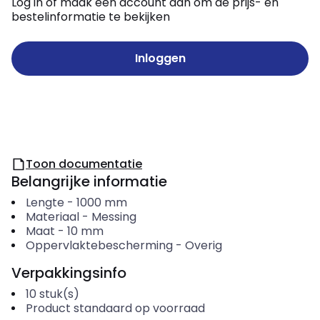
Log in of maak een account aan om de prijs- en
bestelinformatie te bekijken
Inloggen
Toon documentatie
Belangrijke informatie
Lengte
-
1000
mm
Materiaal
-
Messing
Maat
-
10
mm
Oppervlaktebescherming
-
Overig
Verpakkingsinfo
10
stuk(s)
Product standaard op voorraad