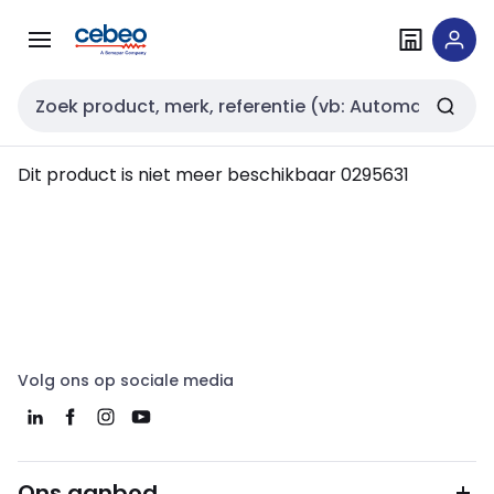
Overslaan
Overslaan
naar
naar
navigatie
inhoud
Zoekveld invoer
Dit product is niet meer beschikbaar
0295631
Volg ons op sociale media
Ons aanbod