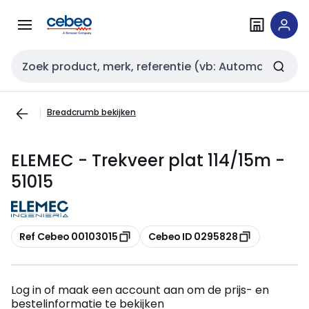
Overslaan
Overslaan
naar
naar
navigatie
inhoud
Zoekveld invoer
Breadcrumb bekijken
ELEMEC - Trekveer plat 114/15m -
51015
Kopiëren
Kopiëren
Ref Cebeo 00103015
Cebeo ID 0295828
Log in of maak een account aan om de prijs- en
bestelinformatie te bekijken