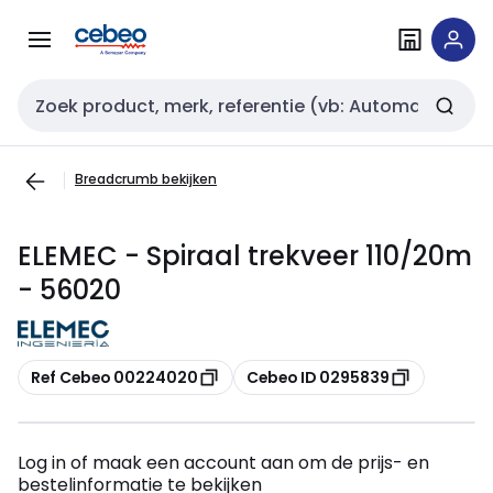
Overslaan
Overslaan
naar
naar
navigatie
inhoud
Zoekveld invoer
Breadcrumb bekijken
ELEMEC - Spiraal trekveer 110/20m
- 56020
Kopiëren
Kopiëren
Ref Cebeo 00224020
Cebeo ID 0295839
Log in of maak een account aan om de prijs- en
bestelinformatie te bekijken