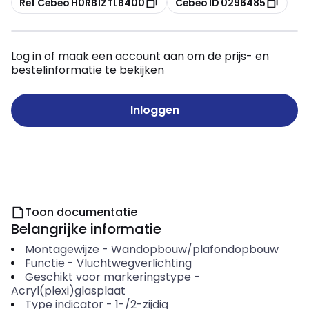
Ref Cebeo H0RB1ZTLB400
Cebeo ID 0296485
Log in of maak een account aan om de prijs- en
bestelinformatie te bekijken
Inloggen
Toon documentatie
Belangrijke informatie
Montagewijze
-
Wandopbouw/plafondopbouw
Functie
-
Vluchtwegverlichting
Geschikt voor markeringstype
-
Acryl(plexi)glasplaat
Type indicator
-
1-/2-zijdig