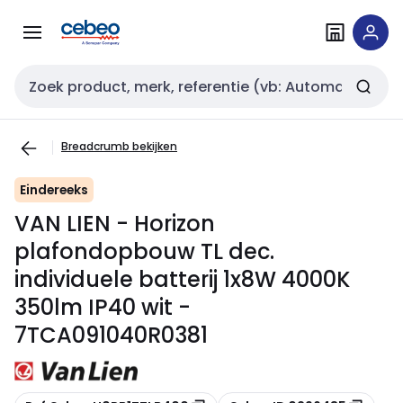
Overslaan
Overslaan
naar
naar
navigatie
inhoud
Zoekveld invoer
Breadcrumb bekijken
Eindereeks
VAN LIEN - Horizon
plafondopbouw TL dec.
individuele batterij 1x8W 4000K
350lm IP40 wit -
7TCA091040R0381
Kopiëren
Kopiëren