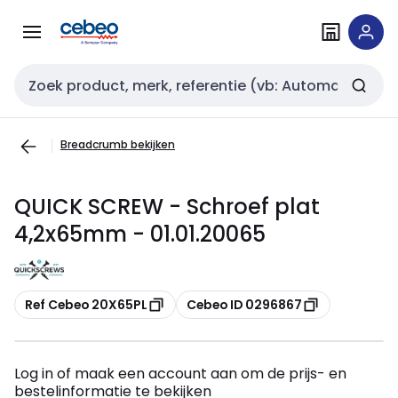
Overslaan
Overslaan
naar
naar
navigatie
inhoud
Zoekveld invoer
Breadcrumb bekijken
QUICK SCREW - Schroef plat
4,2x65mm - 01.01.20065
Kopiëren
Kopiëren
Ref Cebeo 20X65PL
Cebeo ID 0296867
Log in of maak een account aan om de prijs- en
bestelinformatie te bekijken