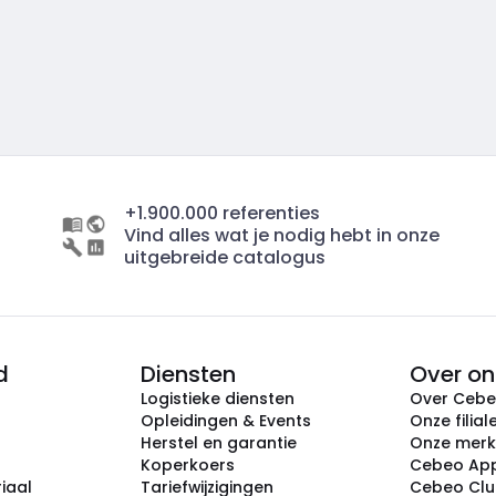
+1.900.000 referenties
Vind alles wat je nodig hebt in onze
uitgebreide catalogus
d
Diensten
Over on
Logistieke diensten
Over Ceb
Opleidingen & Events
Onze filial
Herstel en garantie
Onze mer
Koperkoers
Cebeo Ap
iaal
Tariefwijzigingen
Cebeo Cl