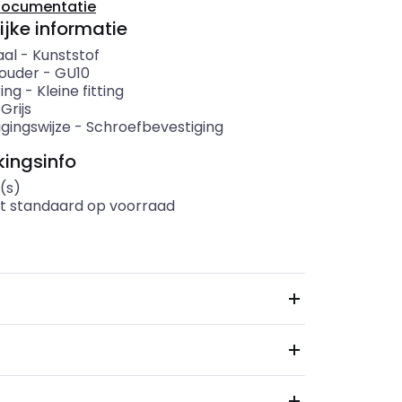
documentatie
ijke informatie
aal
-
Kunststof
ouder
-
GU10
ing
-
Kleine fitting
-
Grijs
gingswijze
-
Schroefbevestiging
ingsinfo
(s)
t standaard op voorraad