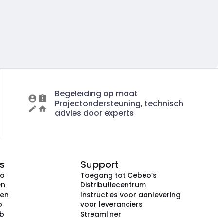
Begeleiding op maat
Projectondersteuning, technisch
advies door experts
s
Support
eo
Toegang tot Cebeo’s
en
Distributiecentrum
ken
Instructies voor aanlevering
p
voor leveranciers
ub
Streamliner