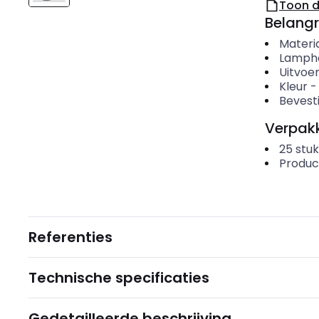
Toon 
Belangr
Materi
Lamph
Uitvoer
Kleur
Bevesti
Verpakk
25
stuk
Produc
Referenties
Technische specificaties
Gedetailleerde beschrijving