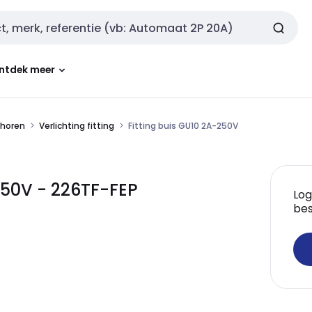
ntdek meer
ehoren
Verlichting fitting
Fitting buis GU10 2A-250V
250V - 226TF-FEP
Log
bes