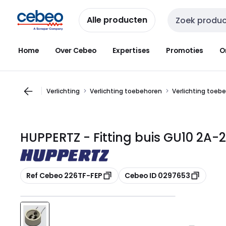
Overslaan
Overslaan
naar
naar
Alle producten
Zoekveld invoer
navigatie
inhoud
Home
Over Cebeo
Expertises
Promoties
O
Verlichting
Verlichting toebehoren
Verlichting toeb
HUPPERTZ - Fitting buis GU10 2A-
Kopiëren
Kopiëren
Ref Cebeo 226TF-FEP
Cebeo ID 0297653