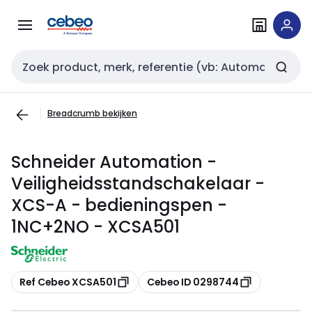
Overslaan
Overslaan
naar
naar
navigatie
inhoud
Zoekveld invoer
Breadcrumb bekijken
Schneider Automation -
Veiligheidsstandschakelaar -
XCS-A - bedieningspen -
1NC+2NO - XCSA501
Kopiëren
Kopiëren
Ref Cebeo XCSA501
Cebeo ID 0298744