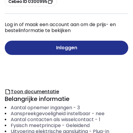
Cebeo ID 0300995
Log in of maak een account aan om de prijs- en
bestelinformatie te bekijken
Inloggen
Toon documentatie
Belangrijke informatie
Aantal opnemer ingangen
-
3
Aanspreekgevoeligheid instelbaar
-
nee
Aantal contacten als wisselcontact
-
1
Fysisch meetprincipe
-
Geleidend
Uitvoering elektrische aansluiting
-
Plug-in