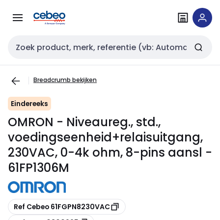
Overslaan
Overslaan
naar
naar
navigatie
inhoud
Zoekveld invoer
Breadcrumb bekijken
Eindereeks
OMRON - Niveaureg., std.,
voedingseenheid+relaisuitgang,
230VAC, 0-4k ohm, 8-pins aansl -
61FP1306M
Kopiëren
Ref Cebeo 61FGPN8230VAC
Kopiëren