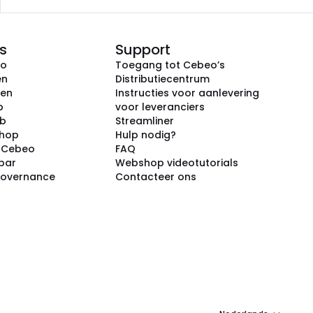
s
Support
eo
Toegang tot Cebeo’s
en
Distributiecentrum
ken
Instructies voor aanlevering
p
voor leveranciers
ub
Streamliner
shop
Hulp nodig?
j Cebeo
FAQ
par
Webshop videotutorials
Governance
Contacteer ons