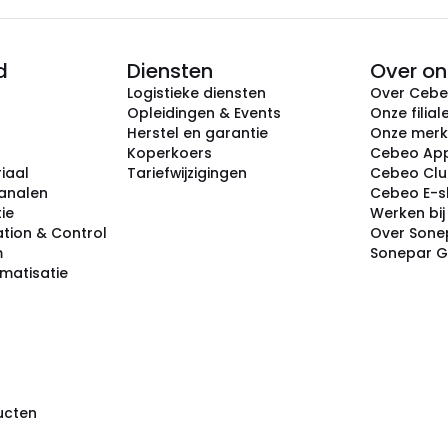
d
Diensten
Over on
Logistieke diensten
Over Ceb
Opleidingen & Events
Onze filial
Herstel en garantie
Onze mer
Koperkoers
Cebeo Ap
iaal
Tariefwijzigingen
Cebeo Cl
analen
Cebeo E-
tie
Werken bi
tion & Control
Over Sone
m
Sonepar 
omatisatie
ducten