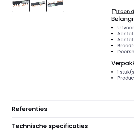
Toon 
Belangr
Uitvoer
Aantal
Aantal
Breedt
Doors
Verpakk
1
stuk(
Produc
Referenties
Technische specificaties