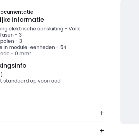
documentatie
ijke informatie
ing elektrische aansluiting
-
Vork
 fasen
-
3
 polen
-
3
e in module-eenheden
-
54
nede
-
0
mm²
ingsinfo
s)
t standaard op voorraad