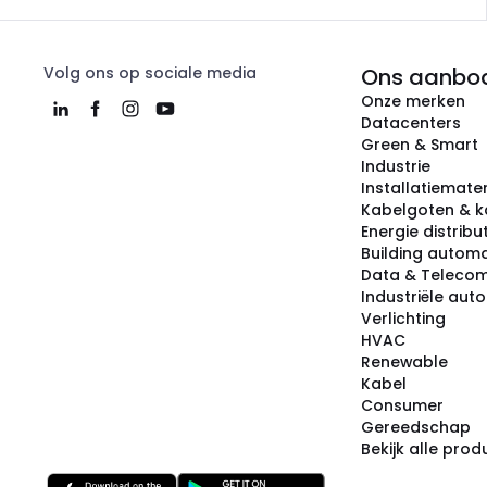
Volg ons op sociale media
Ons aanbo
Onze merken
Datacenters
Green & Smart
Industrie
Installatiemater
Kabelgoten & k
Energie distribu
Building automa
Data & Teleco
Industriële aut
Verlichting
HVAC
Renewable
Kabel
Consumer
Gereedschap
Bekijk alle pro