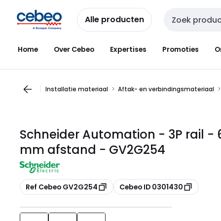
Overslaan
Overslaan
naar
naar
Alle producten
Zoekveld invoer
navigatie
inhoud
Home
Over Cebeo
Expertises
Promoties
O
Installatie materiaal
Aftak- en verbindingsmateriaal
Schneider Automation - 3P rail - 
mm afstand - GV2G254
Kopiëren
Kopiëren
Ref Cebeo GV2G254
Cebeo ID 0301430