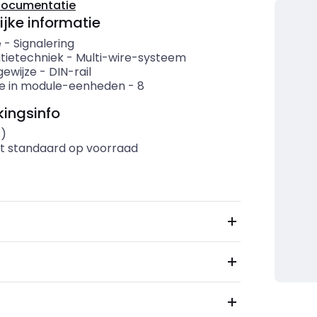
documentatie
ijke informatie
e
-
Signalering
atietechniek
-
Multi-wire-systeem
ewijze
-
DIN-rail
e in module-eenheden
-
8
ingsinfo
s)
t standaard op voorraad