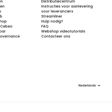
en
Distributiecentrum
ken
Instructies voor aanlevering
p
voor leveranciers
ub
Streamliner
shop
Hulp nodig?
j Cebeo
FAQ
par
Webshop videotutorials
Governance
Contacteer ons
Taal