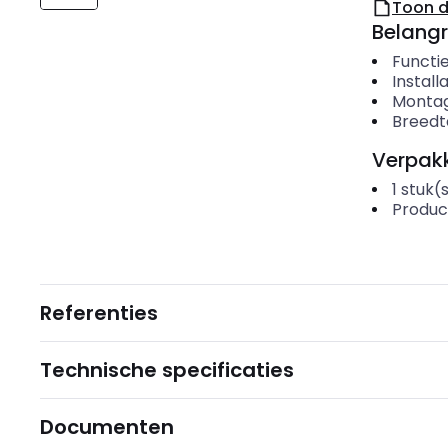
Toon 
Belangr
Functi
Install
Montag
Breedt
Verpakk
1
stuk(
Produc
Referenties
Technische specificaties
Documenten