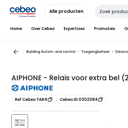
Overslaan
Overslaan
naar
naar
Alle producten
Zoekveld invoer
navigatie
inhoud
Home
Over Cebeo
Expertises
Promoties
O
Building Autom. and control
Toegangbeheer
Deurc
AIPHONE - Relais voor extra bel 
Kopiëren
Kopiëren
Ref Cebeo TAR4
Cebeo ID 0302084