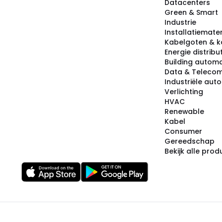
Datacenters
Green & Smart
Industrie
Installatiemater
Kabelgoten & k
Energie distribu
Building automa
Data & Teleco
Industriële aut
Verlichting
HVAC
Renewable
Kabel
Consumer
Gereedschap
Bekijk alle pro