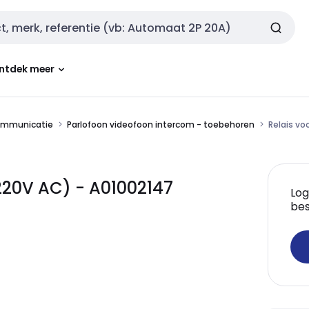
ntdek meer
ommunicatie
Parlofoon videofoon intercom - toebehoren
Relais vo
(220V AC) - A01002147
Log
bes