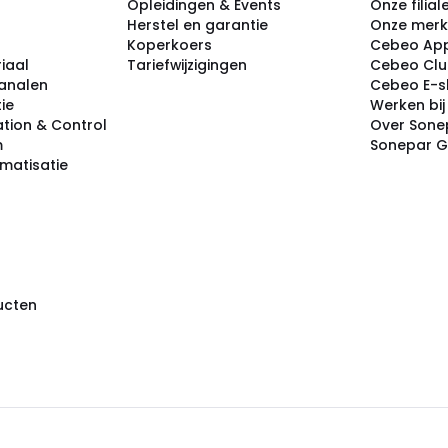
Opleidingen & Events
Onze filial
Herstel en garantie
Onze mer
Koperkoers
Cebeo Ap
iaal
Tariefwijzigingen
Cebeo Cl
analen
Cebeo E-
tie
Werken bi
tion & Control
Over Sone
m
Sonepar 
omatisatie
ducten