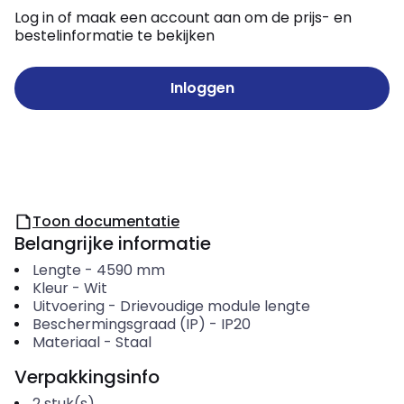
Log in of maak een account aan om de prijs- en
bestelinformatie te bekijken
Inloggen
Toon documentatie
Belangrijke informatie
Lengte
-
4590
mm
Kleur
-
Wit
Uitvoering
-
Drievoudige module lengte
Beschermingsgraad (IP)
-
IP20
Materiaal
-
Staal
Verpakkingsinfo
2
stuk(s)