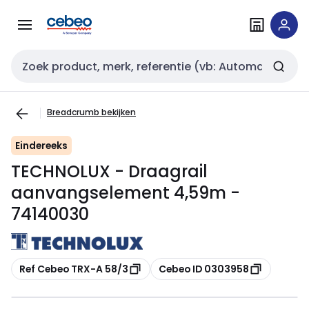
Overslaan
Overslaan
naar
naar
navigatie
inhoud
Zoekveld invoer
Breadcrumb bekijken
Eindereeks
TECHNOLUX - Draagrail
aanvangselement 4,59m -
74140030
Kopiëren
Kopiëren
Ref Cebeo TRX-A 58/3
Cebeo ID 0303958