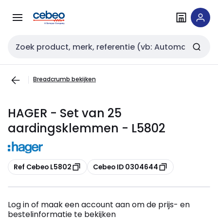
Overslaan
Overslaan
naar
naar
navigatie
inhoud
Zoekveld invoer
Breadcrumb bekijken
HAGER - Set van 25
aardingsklemmen - L5802
Kopiëren
Kopiëren
Ref Cebeo L5802
Cebeo ID 0304644
Log in of maak een account aan om de prijs- en
bestelinformatie te bekijken