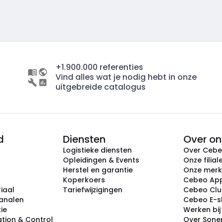
+1.900.000 referenties
Vind alles wat je nodig hebt in onze
uitgebreide catalogus
d
Diensten
Over on
Logistieke diensten
Over Ceb
Opleidingen & Events
Onze filial
Herstel en garantie
Onze mer
Koperkoers
Cebeo Ap
iaal
Tariefwijzigingen
Cebeo Cl
analen
Cebeo E-
tie
Werken bi
tion & Control
Over Sone