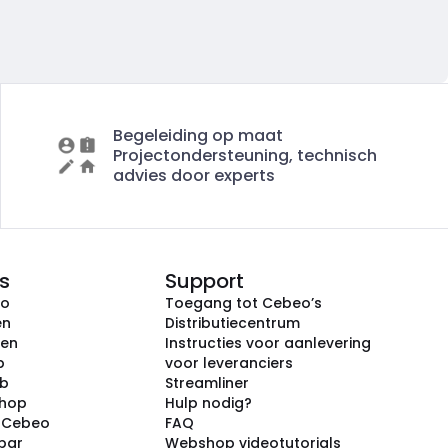
Begeleiding op maat
Projectondersteuning, technisch
advies door experts
s
Support
eo
Toegang tot Cebeo’s
en
Distributiecentrum
ken
Instructies voor aanlevering
p
voor leveranciers
ub
Streamliner
shop
Hulp nodig?
j Cebeo
FAQ
par
Webshop videotutorials