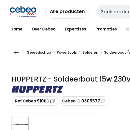
Overslaan
Overslaan
naar
naar
Alle producten
Zoekveld invoer
navigatie
inhoud
Home
Over Cebeo
Expertises
Promoties
O
Gereedschap
Powertools
Solderen
Soldeerbout (e
HUPPERTZ - Soldeerbout 15w 230V
Kopiëren
Kopiëren
Ref Cebeo 910BD
Cebeo ID 0305577