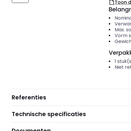
Toon 
Belangr
Nomin
Verwar
Max. s
Vorm s
Gewic
Verpakk
1
stuk(
Niet r
Referenties
Technische specificaties
Documenten