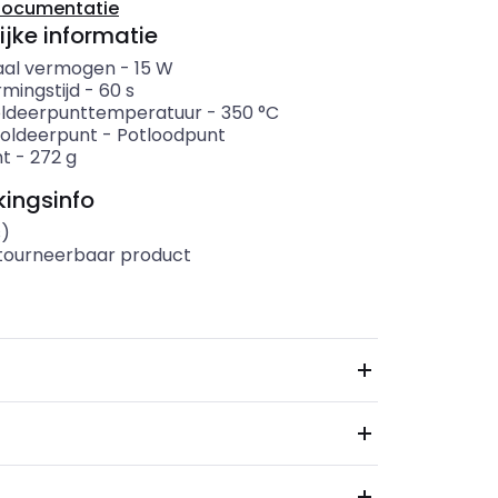
documentatie
ijke informatie
aal vermogen
-
15
W
mingstijd
-
60
s
oldeerpunttemperatuur
-
350
°C
oldeerpunt
-
Potloodpunt
ht
-
272
g
ingsinfo
s)
etourneerbaar product