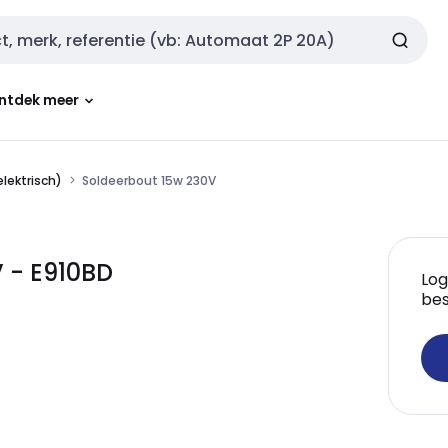
ntdek meer
lektrisch)
Soldeerbout 15w 230V
 - E910BD
Log
bes