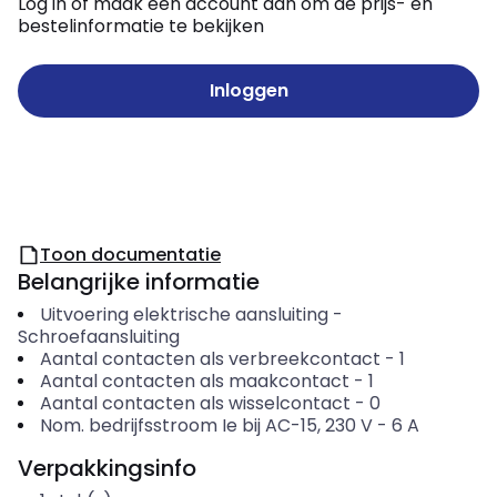
Log in of maak een account aan om de prijs- en
bestelinformatie te bekijken
Inloggen
Toon documentatie
Belangrijke informatie
Uitvoering elektrische aansluiting
-
Schroefaansluiting
Aantal contacten als verbreekcontact
-
1
Aantal contacten als maakcontact
-
1
Aantal contacten als wisselcontact
-
0
Nom. bedrijfsstroom Ie bij AC-15, 230 V
-
6
A
Verpakkingsinfo