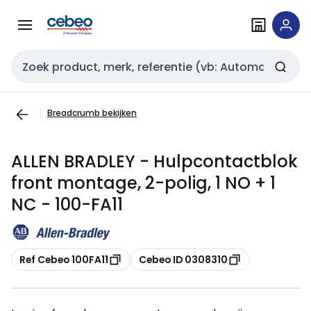
Overslaan
Overslaan
naar
naar
navigatie
inhoud
Zoekveld invoer
Breadcrumb bekijken
ALLEN BRADLEY - Hulpcontactblok
front montage, 2-polig, 1 NO + 1
NC - 100-FA11
Kopiëren
Kopiëren
Ref Cebeo 100FA11
Cebeo ID 0308310