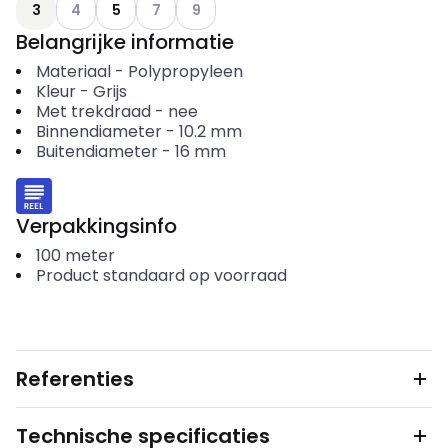
Andere varianten (Huidige combinatie niet mogelijk)
Andere varianten (Huidige combinatie niet m
Andere varianten (Huidige combinatie n
3
4
5
7
9
Belangrijke informatie
Materiaal
-
Polypropyleen
Kleur
-
Grijs
Met trekdraad
-
nee
Binnendiameter
-
10.2
mm
Buitendiameter
-
16
mm
Verpakkingsinfo
100
meter
Product standaard op voorraad
Referenties
Technische specificaties