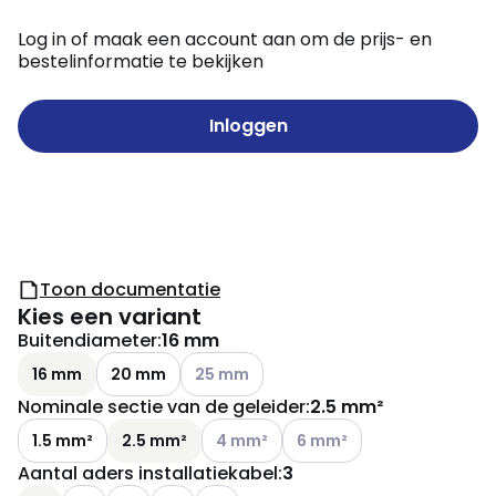
Log in of maak een account aan om de prijs- en
bestelinformatie te bekijken
Inloggen
Toon documentatie
Kies een variant
Buitendiameter
:
16 mm
Andere varianten (Huidige combinatie ni
16 mm
20 mm
25 mm
Nominale sectie van de geleider
:
2.5 mm²
Andere varianten (Huidige combinatie 
Andere varianten (Huidige c
1.5 mm²
2.5 mm²
4 mm²
6 mm²
Aantal aders installatiekabel
:
3