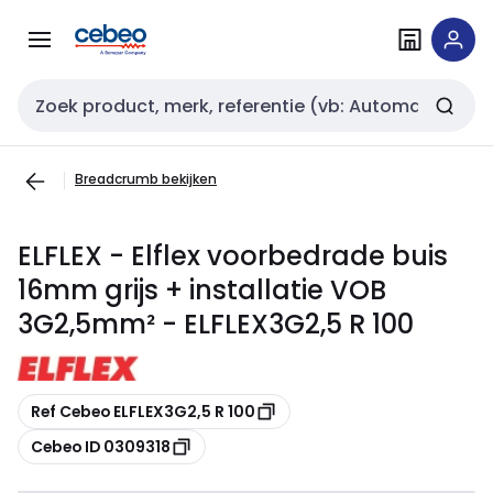
Overslaan
Overslaan
naar
naar
navigatie
inhoud
Zoekveld invoer
Breadcrumb bekijken
ELFLEX - Elflex voorbedrade buis
16mm grijs + installatie VOB
3G2,5mm² - ELFLEX3G2,5 R 100
Kopiëren
Ref Cebeo ELFLEX3G2,5 R 100
Kopiëren
Cebeo ID 0309318