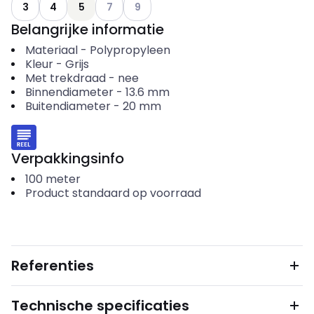
Andere varianten (Huidige combinatie niet m
Andere varianten (Huidige combinatie n
3
4
5
7
9
Belangrijke informatie
Materiaal
-
Polypropyleen
Kleur
-
Grijs
Met trekdraad
-
nee
Binnendiameter
-
13.6
mm
Buitendiameter
-
20
mm
Verpakkingsinfo
100
meter
Product standaard op voorraad
Referenties
Technische specificaties