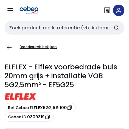
Overslaan
Overslaan
naar
naar
navigatie
inhoud
Zoekveld invoer
Breadcrumb bekijken
ELFLEX - Elflex voorbedrade buis
20mm grijs + installatie VOB
5G2,5mm² - EF5G25
Kopiëren
Ref Cebeo ELFLEX5G2,5 R 100
Kopiëren
Cebeo ID 0309319