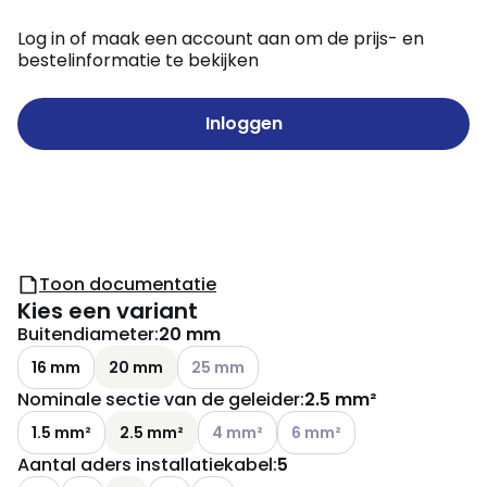
Log in of maak een account aan om de prijs- en
bestelinformatie te bekijken
Inloggen
Toon documentatie
Kies een variant
Buitendiameter
:
20 mm
Andere varianten (Huidige combinatie ni
16 mm
20 mm
25 mm
Nominale sectie van de geleider
:
2.5 mm²
Andere varianten (Huidige combinatie 
Andere varianten (Huidige c
1.5 mm²
2.5 mm²
4 mm²
6 mm²
Aantal aders installatiekabel
:
5