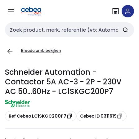
Overslaan
Overslaan
naar
naar
navigatie
inhoud
Zoekveld invoer
Breadcrumb bekijken
Schneider Automation -
Contactor 5A AC-3 - 2P - 230V
AC 50...60Hz - LC1SKGC200P7
Kopiëren
Kopiëren
Ref Cebeo LC1SKGC200P7
Cebeo ID 0311619