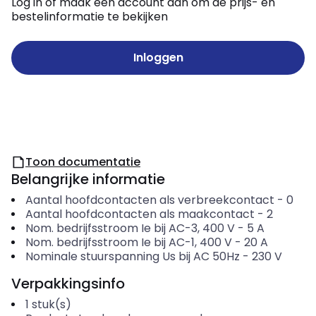
Log in of maak een account aan om de prijs- en
bestelinformatie te bekijken
Inloggen
Toon documentatie
Belangrijke informatie
Aantal hoofdcontacten als verbreekcontact
-
0
Aantal hoofdcontacten als maakcontact
-
2
Nom. bedrijfsstroom Ie bij AC-3, 400 V
-
5
A
Nom. bedrijfsstroom Ie bij AC-1, 400 V
-
20
A
Nominale stuurspanning Us bij AC 50Hz
-
230
V
Verpakkingsinfo
1
stuk(s)