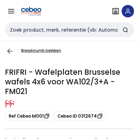
Overslaan
Overslaan
naar
naar
navigatie
inhoud
Zoekveld invoer
Breadcrumb bekijken
FRIFRI - Wafelplaten Brusselse
wafels 4x6 voor WA102/3+A -
FM021
Kopiëren
Kopiëren
Ref Cebeo M001
Cebeo ID 0312674