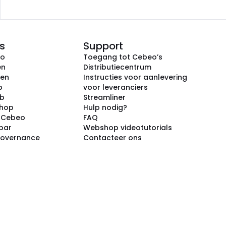
s
Support
eo
Toegang tot Cebeo’s
en
Distributiecentrum
ken
Instructies voor aanlevering
p
voor leveranciers
ub
Streamliner
shop
Hulp nodig?
j Cebeo
FAQ
par
Webshop videotutorials
Governance
Contacteer ons