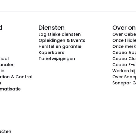
d
Diensten
Over on
Logistieke diensten
Over Ceb
Opleidingen & Events
Onze filial
Herstel en garantie
Onze mer
Koperkoers
Cebeo Ap
iaal
Tariefwijzigingen
Cebeo Cl
analen
Cebeo E-
tie
Werken bi
tion & Control
Over Sone
m
Sonepar 
omatisatie
ducten