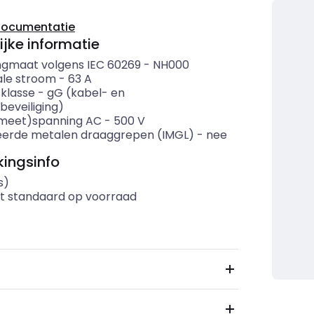
documentatie
ijke informatie
ngmaat volgens IEC 60269
-
NH000
le stroom
-
63
A
sklasse
-
gG (kabel- en
eveiliging)
meet)spanning AC
-
500
V
eerde metalen draaggrepen (IMGL)
-
nee
ingsinfo
s)
t standaard op voorraad