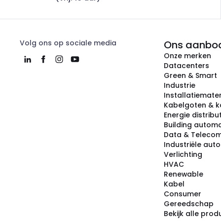
Volg ons op sociale media
Ons aanbo
Onze merken
Datacenters
Green & Smart
Industrie
Installatiemater
Kabelgoten & k
Energie distribu
Building automa
Data & Teleco
Industriële aut
Verlichting
HVAC
Renewable
Kabel
Consumer
Gereedschap
Bekijk alle pro