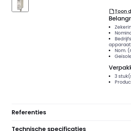
Toon 
Belangr
Zekeri
Nomina
Bedrijf
apparaatb
Nom. (
Geïsol
Verpakk
3
stuk(
Produc
Referenties
Technische specificaties