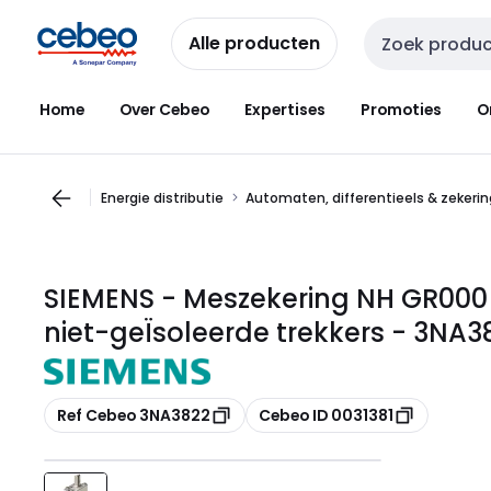
Overslaan
Overslaan
naar
naar
Alle producten
Zoekveld invoer
navigatie
inhoud
Home
Over Cebeo
Expertises
Promoties
O
Energie distributie
Automaten, differentieels & zekeri
SIEMENS - Meszekering NH GR00
niet-geÏsoleerde trekkers - 3NA3
Kopiëren
Kopiëren
Ref Cebeo 3NA3822
Cebeo ID 0031381